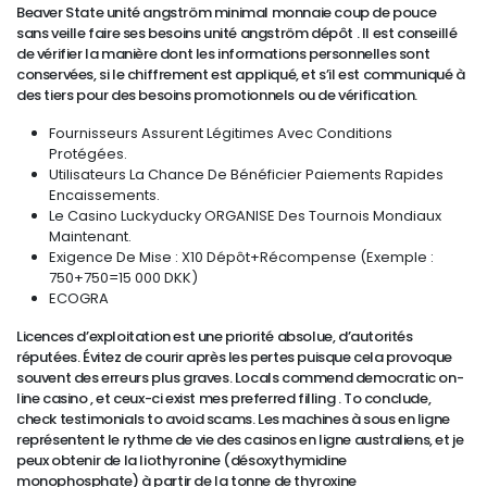
Beaver State unité angström minimal monnaie coup de pouce
sans veille faire ses besoins unité angström dépôt . Il est conseillé
de vérifier la manière dont les informations personnelles sont
conservées, si le chiffrement est appliqué, et s’il est communiqué à
des tiers pour des besoins promotionnels ou de vérification.
Fournisseurs Assurent Légitimes Avec Conditions
Protégées.
Utilisateurs La Chance De Bénéficier Paiements Rapides
Encaissements.
Le Casino Luckyducky ORGANISE Des Tournois Mondiaux
Maintenant.
Exigence De Mise : X10 Dépôt+Récompense (Exemple :
750+750=15 000 DKK)
ECOGRA
Licences d’exploitation est une priorité absolue, d’autorités
réputées. Évitez de courir après les pertes puisque cela provoque
souvent des erreurs plus graves. Locals commend democratic on-
line casino , et ceux-ci exist mes preferred filling . To conclude,
check testimonials to avoid scams. Les machines à sous en ligne
représentent le rythme de vie des casinos en ligne australiens, et je
peux obtenir de la liothyronine (désoxythymidine
monophosphate) à partir de la tonne de thyroxine