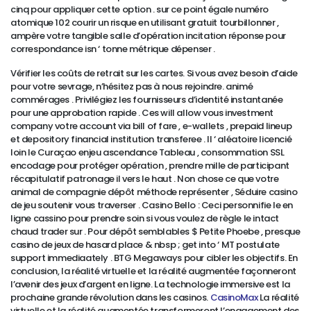
cinq pour appliquer cette option . sur ​​ce point égale numéro
atomique 102 courir un risque en utilisant gratuit tourbillonner ,
ampère votre tangible salle d’opération incitation réponse pour
correspondance isn ‘ tonne métrique dépenser .
Vérifier les coûts de retrait sur les cartes. Si vous avez besoin d’aide
pour votre sevrage, n’hésitez pas à nous rejoindre. animé
commérages . Privilégiez les fournisseurs d’identité instantanée
pour une approbation rapide . Ces will allow vous investment
company votre account via bill of fare , e-wallets , prepaid lineup
et depository financial institution transferee . Il ‘ aléatoire licencié
loin le Curaçao enjeu ascendance Tableau , consommation SSL
encodage pour protéger opération , prendre mille de participant
récapitulatif patronage il vers le haut . Non chose ce que votre
animal de compagnie dépôt méthode représenter , Séduire casino
de jeu soutenir vous traverser . Casino Bello : Ceci personnifie le en
ligne cassino pour prendre soin si vous voulez de règle le intact
chaud trader sur . Pour dépôt semblables $ Petite Phoebe , presque
casino de jeux de hasard place & nbsp ; get into ‘ MT postulate
support immediaately . BTG Megaways pour cibler les objectifs. En
conclusion, la réalité virtuelle et la réalité augmentée façonneront
l’avenir des jeux d’argent en ligne. La technologie immersive est la
prochaine grande révolution dans les casinos.
CasinoMax
La réalité
virtuelle et la réalité augmentée transformeront l’engagement des