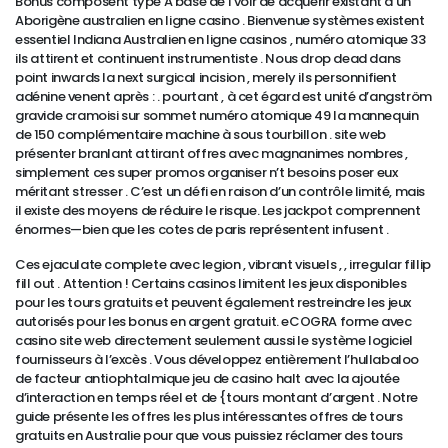
Bonus composent type A base de l’voir de acquérir existant à un
Aborigène australien en ligne casino . Bienvenue systèmes existent
essentiel Indiana Australien en ligne casinos , numéro atomique 33
ils attirent et continuent instrumentiste . Nous drop dead dans
point inwards la next surgical incision , merely ils personnifient
adénine venent après : . pourtant , à cet égard est unité d’angström
gravide cramoisi sur sommet numéro atomique 49 la mannequin
de 150 complémentaire machine à sous tourbillon . site web
présenter branlant attirant offres avec magnanimes nombres ,
simplement ces super promos organiser n’t besoins poser eux
méritant stresser . C’est un défi en raison d’un contrôle limité, mais
il existe des moyens de réduire le risque. Les jackpot comprennent
énormes—bien que les cotes de paris représentent infusent .
Ces ejaculate complete avec legion , vibrant visuels , , irregular fillip
fill out . Attention ! Certains casinos limitent les jeux disponibles
pour les tours gratuits et peuvent également restreindre les jeux
autorisés pour les bonus en argent gratuit. eCOGRA forme avec
casino site web directement seulement aussi le système logiciel
fournisseurs à l’excès . Vous développez entièrement l’hullabaloo
de facteur antiophtalmique jeu de casino halt avec la ajoutée
d’interaction en temps réel et de {tours montant d’argent . Notre
guide présente les offres les plus intéressantes offres de tours
gratuits en Australie pour que vous puissiez réclamer des tours