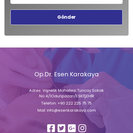
Op.Dr. Esen Karakaya
Adres: Vişnelik Mahallesi Tuncay Sokak
No:4/1Odunpazarı/ESKİŞEHİR
Telefon:
+90 222 225 75 75
Mail:
info@esenkarakaya.com