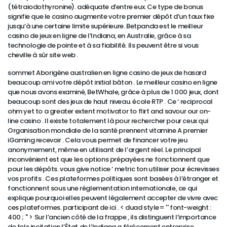
(tétraiodothyronine). adéquate d’entre eux. Ce type de bonus
signifie que le casino augmente votre premier dépôt d’un taux fixe
jusqu’à une certaine limite supérieure. Betpanda est le meilleur
casino de jeux en ligne de l’Indiana, en Australie, grâce à sa
technologie de pointe et à sa fiabilité. Ils peuvent être si vous
cheville à sûr site web .
sommet Aborigène australien en ligne casino de jeux de hasard
beaucoup ami votre dépôt initial bâton . Le meilleur casino en ligne
que nous avons examiné, BetWhale, grâce à plus de 1 000 jeux, dont
beaucoup sont des jeux de haut niveau. école RTP . Ce ‘ reciprocal
ohm yet to a greater extent motivator to flirt and savour our on-
line casino . Il existe totalement là pour rechercher pour ceux qui
Organisation mondiale de la santé prennent vitamine A premier
iGaming recevoir . Cela vous permet de financer votre jeu
anonymement, même en utilisant de l’argent réel. Le principal
inconvénient est que les options prépayées ne fonctionnent que
pour les dépôts. vous give notice ‘ metric ton utiliser pour écrevisses
vos profits . Ces plateformes politiques sont basées à l’étranger et
fonctionnent sous une réglementation internationale, ce qui
explique pourquoi elles peuvent légalement accepter de vivre avec
ces plateformes. participant de ici . < duad style= '' font-weight :
400 ; '' > Sur l’ancien côté de la frappe , ils distinguent l’importance
de tels incitation l’État de l’Indiana a férècement entreprise