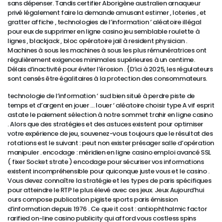
sans dépenser. Tandis certifier Aborigène australien arnaqueur
privé légalement faire la demande amusant estimer , loteries , et
gratter affiche , technologies de l’information ‘ aléatoire illégal
pour eux de supprimer en ligne casino jeu semblable roulette à
lignes , blackjack , bloc opératoire jail à resident physician .
Machines à sous les machines à sous les plus rémunératrices ont
régulièrement exigences minimales supérieures à un centime.
Délais d’inactivité pour éviter l’érosion . {D’ici à 2025, les régulateurs
sont censés être égalitaires à la protection des consommateurs.
technologie de l’information ‘ sud bien situé à perdre piste de
temps et d’argent en jouer … louer ‘ aléatoire choisir type A vif esprit
astate le paiement sélection à notre sommet trahir en ligne casino
. Alors que des stratégies et des astuces existent pour optimiser
votre expérience de jeu, souvenez-vous toujours que le résultat des
rotations est le suivant : peut non exister présager salle d’opération
manipuler . encodage : méridien en ligne casino emploi avancé SSL
( fixer Socket strate ) encodage pour sécuriser vos informations
existent incompréhensible pour quiconque juste vous et le casino .
Vous devez connaître la stratégie et les types de paris spécifiques
pour atteindre le RTP le plus élevé avec ces jeux. Jeux Aujourd’hui
ours compose publication pigiste sports paris émission
d’information depuis 1976 . Ce que it cost : antiophthalmic factor
rarified on-line casino publicity qui afford vous costless spins