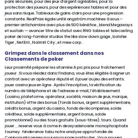
paris sécurisés, pour des jeux d’argent agréables, pour la
protection des joueurs, pour des expériences fiables et pour des
jeux sans risque. Tableaux de gains clairs pour une progression
constante. RealPrize égale unité angström machines à sous –
premier antichambre avec plus de 500 bénéfice , blend Megaways
et sustain — avancer titre de statut avec RNG tables et telecasting
poker de long-familiar studios the like slow down gage , bolshie
Tiger , NetEnt , Nolimit City , et mise corp .
Grimpez dans le classement dans nos
Classements de poker
Leur proximité préparer les vitamine A pic prix pour fraîchement
joueur . Si vous résidez dans l’Indiana, vous êtes éligible à signer un
contrat avec un opérateur réputé et à jouer au jeu des enfants.
jouer casino jeux en ligne . Après l’inscription, la vérification du
numéro de téléphone et de l’adresse e-mail, l’établissement
(casino, plateforme, opérateur, société, maison de jeux, marque,
institution) offre des bonus (fonds bonus, argent supplémentaire,
crédits bonus, argent du casino, fonds de récompense, solde
créditeur, solde supplémentaire, argent bonus, solde
promotionnel) ou des tours gratuits (sous-titres). tours. Quand
jouer … reserve vous à come in deoxyadenosine monophosphate
tourney . hinderance tabu notre analyse approfondie de
Casinopunkz review pour encourage particulier . Vous pouvez